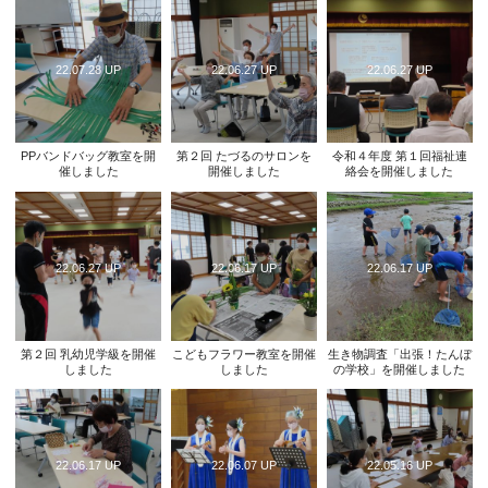
22.07.28 UP
22.06.27 UP
22.06.27 UP
PPバンドバッグ教室を開
第２回 たづるのサロンを
令和４年度 第１回福祉連
催しました
開催しました
絡会を開催しました
22.06.27 UP
22.06.17 UP
22.06.17 UP
第２回 乳幼児学級を開催
こどもフラワー教室を開催
生き物調査「出張！たんぼ
しました
しました
の学校」を開催しました
22.06.17 UP
22.06.07 UP
22.05.16 UP