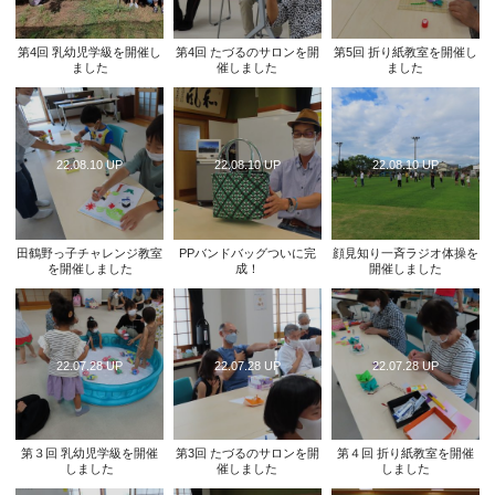
第4回 乳幼児学級を開催し
第4回 たづるのサロンを開
第5回 折り紙教室を開催し
ました
催しました
ました
22.08.10 UP
22.08.10 UP
22.08.10 UP
田鶴野っ子チャレンジ教室
PPバンドバッグついに完
顔見知り一斉ラジオ体操を
を開催しました
成！
開催しました
22.07.28 UP
22.07.28 UP
22.07.28 UP
第３回 乳幼児学級を開催
第3回 たづるのサロンを開
第４回 折り紙教室を開催
しました
催しました
しました