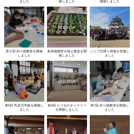
ました
催しました
開催しました
23.11.27 UP
23.11.27 UP
23.11.27 UP
第６回 折り紙教室を開催
多肉植物寄せ植え教室を開
シニア日帰り研修を実施し
しました
催しました
ました
23.11.27 UP
23.11.27 UP
23.11.27 UP
第5回 乳幼児学級を開催し
第4回 たづるのギャラリー
第7回 折り紙教室を開催し
ました
を開催しました
ました