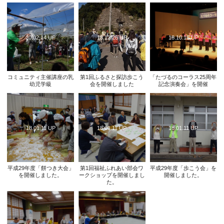
20.02.14 UP
18.12.26 UP
18.10.16 UP
コミュニティ主催講座の乳
第1回ふるさと探訪歩こう
「たづるのコーラス25周年
幼児学級
会を開催しました
記念演奏会」を開催
18.01.11 UP
18.01.11 UP
18.01.11 UP
平成29年度「餅つき大会」
第1回福祉ふれあい部会ワ
平成29年度「歩こう会」を
を開催しました。
ークショップを開催しまし
開催しました。
た。