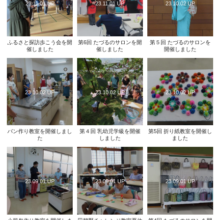
23.11.01 UP
23.11.01 UP
23.10.02 UP
ふるさと探訪歩こう会を開
第6回 たづるのサロンを開
第５回 たづるのサロンを
催しました
催しました
開催しました
23.10.02 UP
23.10.02 UP
23.10.02 UP
パン作り教室を開催しまし
第４回 乳幼児学級を開催
第5回 折り紙教室を開催し
た
しました
ました
23.09.01 UP
23.09.01 UP
23.09.01 UP