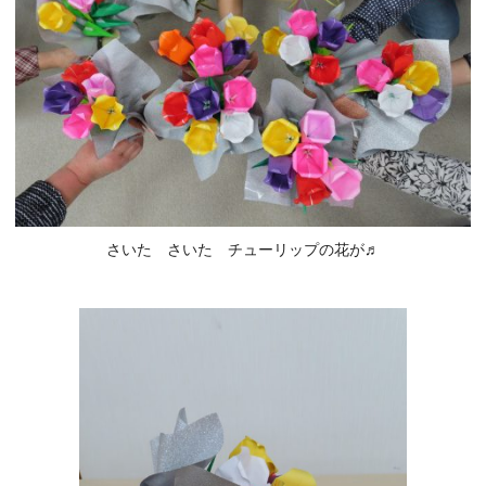
さいた さいた チューリップの花が♬