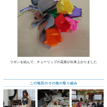
リボンを結んで、チューリップの花束が出来上がりました
この地区のその他の取り組み
24.01.04 UP
24.01.04 UP
24.01.04 UP