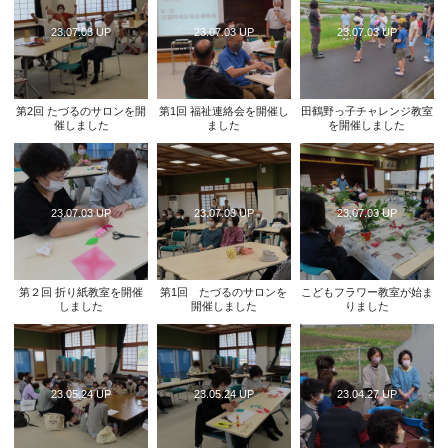
23.07.03 UP
23.07.03 UP
23.07.03 UP
第2回 たづるのサロンを開
第1回 福祉連絡会を開催し
田鶴野っ子チャレンジ教室
催しました
ました
を開催しました
23.07.03 UP
23.07.03 UP
23.07.03 UP
第２回 折り紙教室を開催
第1回 たづるのサロンを
こどもフラワー教室が始ま
しました
開催しました
りました
23.05.24 UP
23.05.24 UP
23.04.27 UP