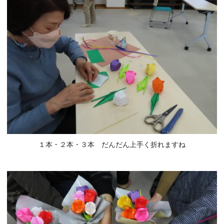
１本・２本・３本 だんだん上手く折れますね