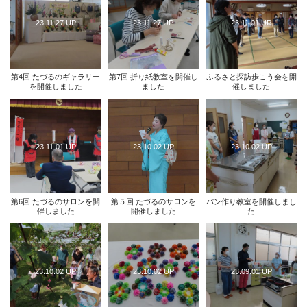
23.11.27 UP
23.11.27 UP
23.11.01 UP
第4回 たづるのギャラリー
第7回 折り紙教室を開催し
ふるさと探訪歩こう会を開
を開催しました
ました
催しました
23.11.01 UP
23.10.02 UP
23.10.02 UP
第6回 たづるのサロンを開
第５回 たづるのサロンを
パン作り教室を開催しまし
催しました
開催しました
た
23.10.02 UP
23.10.02 UP
23.09.01 UP