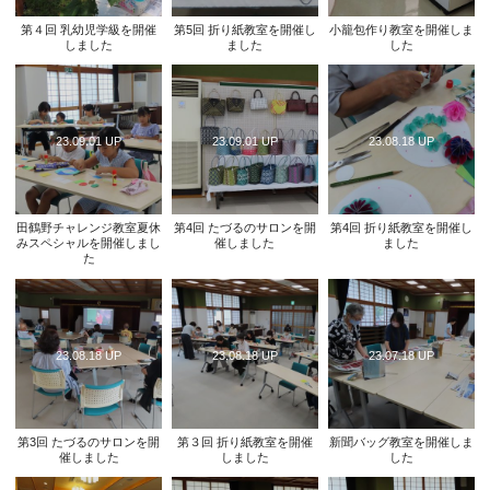
第４回 乳幼児学級を開催
第5回 折り紙教室を開催し
小籠包作り教室を開催しま
しました
ました
した
23.09.01 UP
23.09.01 UP
23.08.18 UP
田鶴野チャレンジ教室夏休
第4回 たづるのサロンを開
第4回 折り紙教室を開催し
みスペシャルを開催しまし
催しました
ました
た
23.08.18 UP
23.08.18 UP
23.07.18 UP
第3回 たづるのサロンを開
第３回 折り紙教室を開催
新聞バッグ教室を開催しま
催しました
しました
した