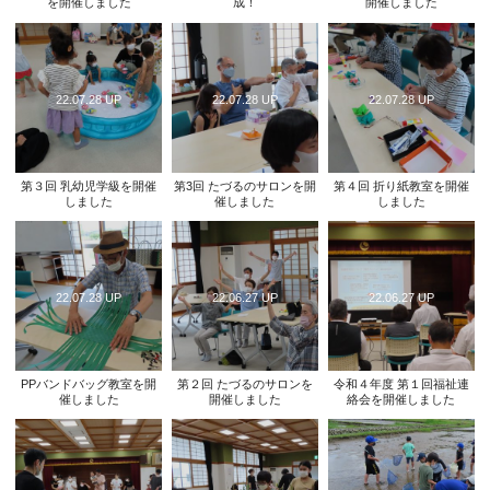
を開催しました
成！
開催しました
22.07.28 UP
22.07.28 UP
22.07.28 UP
第３回 乳幼児学級を開催
第3回 たづるのサロンを開
第４回 折り紙教室を開催
しました
催しました
しました
22.07.28 UP
22.06.27 UP
22.06.27 UP
PPバンドバッグ教室を開
第２回 たづるのサロンを
令和４年度 第１回福祉連
催しました
開催しました
絡会を開催しました