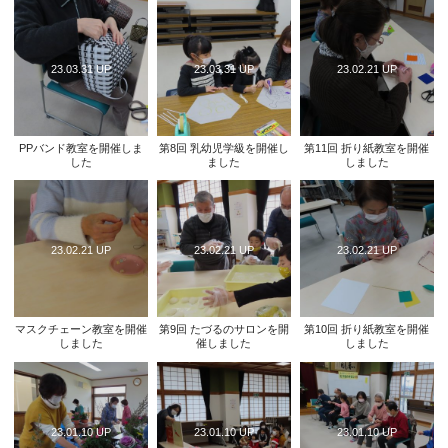
23.03.31 UP
23.03.31 UP
23.02.21 UP
PPバンド教室を開催しま
第8回 乳幼児学級を開催し
第11回 折り紙教室を開催
した
ました
しました
23.02.21 UP
23.02.21 UP
23.02.21 UP
マスクチェーン教室を開催
第9回 たづるのサロンを開
第10回 折り紙教室を開催
しました
催しました
しました
23.01.10 UP
23.01.10 UP
23.01.10 UP