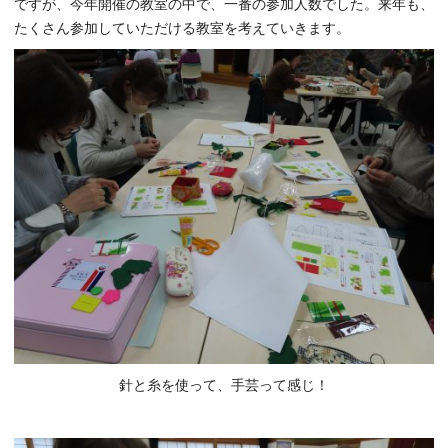
ですが、今年開催の教室の中で、一番の参加人数でした。来年も、
たくさん参加していただける教室を考えていきます。
針と糸を使って、手芸って感じ！