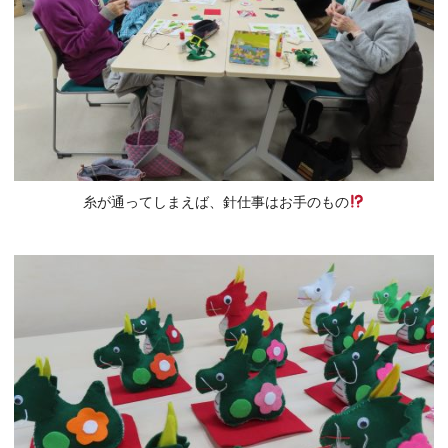
糸が通ってしまえば、針仕事はお手のもの