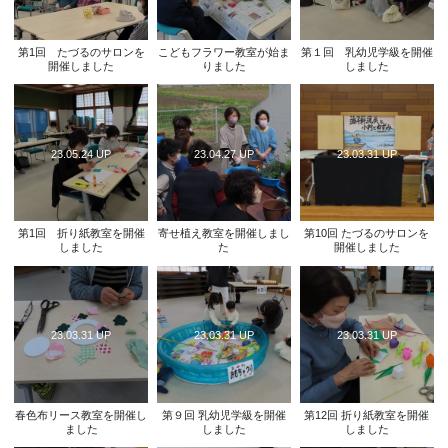
第1回 たづるのサロンを
こどもフラワー教室が始ま
第１回 乳幼児学級を開催
開催しました
りました
しました
23.05.24 UP
23.04.27 UP
23.03.31 UP
第1回 折り紙教室を開催
寄せ植え教室を開催しまし
第10回 たづるのサロンを
しました
た
開催しました
23.03.31 UP
23.03.31 UP
23.03.31 UP
春色布リース教室を開催し
第９回 乳幼児学級を開催
第12回 折り紙教室を開催
ました
しました
しました