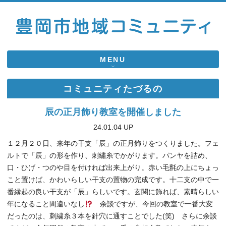
MENU
コミュニティたづるの
辰の正月飾り教室を開催しました
24.01.04 UP
１２月２０日、来年の干支「辰」の正月飾りをつくりました。フェ
ルトで「辰」の形を作り、刺繡糸でかがります。パンヤを詰め、
口・ひげ・つのや目を付ければ出来上がり。赤い毛氈の上にちょっ
こと置けば、かわいらしい干支の置物の完成です。十二支の中で一
番縁起の良い干支が「辰」らしいです。玄関に飾れば、素晴らしい
年になること間違いなし
余談ですが、今回の教室で一番大変
だったのは、刺繍糸３本を針穴に通すことでした(笑) さらに余談